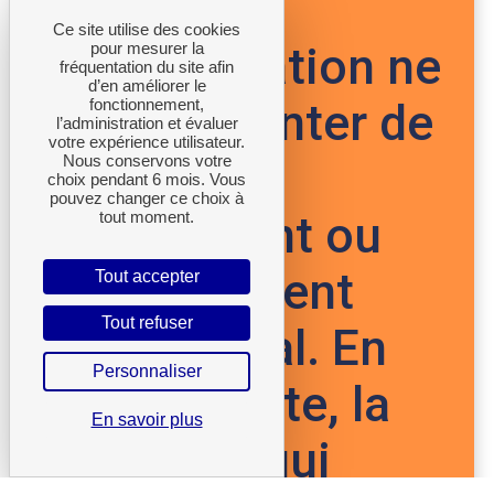
l’ADEME.
Ce site utilise des cookies
pour mesurer la
La réutilisation ne
fréquentation du site afin
d’en améliorer le
fonctionnement,
peut présenter de
l’administration et évaluer
votre expérience utilisateur.
Nous conservons votre
caractère
choix pendant 6 mois. Vous
pouvez changer ce choix à
tout moment.
directement ou
indirectement
Tout accepter
Tout refuser
commercial. En
Personnaliser
cas de doute, la
En savoir plus
personne qui